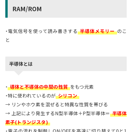
RAM/ROM
・電気信号を使って読み書きする
半導体メモリー
のこ
と
半導体とは
・
導体と不導体の中間の性質
をもつ元素
・特に使われているのが
シリコン
→ リンやホウ素を混ぜると特異な性質を帯びる
→ 上記により発生するN型半導体＋P型半導体＝
半導体
素子(トランジスタ)
・電子の流れを制御しON/OFFを高速に切り替えて0と1