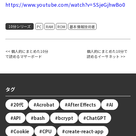
https://www.youtube.com/watch?v=SSjeGjhwBo0
10分シリーズ
PC
RAM
ROM
基本情報技術者
<< 個人的にまとめた10分
個人的にまとめた10分で
で読めるマザーボード
読めるイーサネット >>
タグ
20代
Acrobat
After Effects
AI
API
bash
bcrypt
ChatGPT
Cookie
CPU
create-react-app