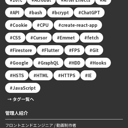
API
bash
bcrypt
ChatGPT
Cookie
CPU
create-react-app
CSS
Cursor
Emmet
fetch
Firestore
Flutter
FPS
Git
Google
GraphQL
HDD
Hooks
HSTS
HTML
HTTPS
IE
JavaScript
→ タグ一覧へ
管理人紹介
フロントエンドエンジニア / 動画制作者