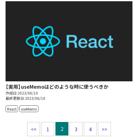
【実用】useMemoはどのような時に使うべきか
作成日:2023/06/10
最終更新日:2023/06/10
React
useMemo
投
2
<<
1
3
4
>>
稿