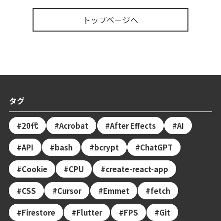
の
トップページへ
ペ
ー
ジ
送
り
タグ
20代
Acrobat
After Effects
AI
API
bash
bcrypt
ChatGPT
Cookie
CPU
create-react-app
CSS
Cursor
Emmet
fetch
Firestore
Flutter
FPS
Git