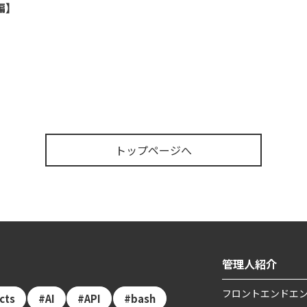
編】
トップページへ
管理人紹介
フロントエンドエン
ects
AI
API
bash