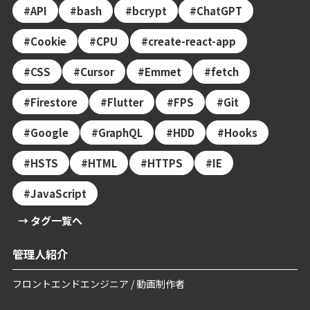
API
bash
bcrypt
ChatGPT
Cookie
CPU
create-react-app
CSS
Cursor
Emmet
fetch
Firestore
Flutter
FPS
Git
Google
GraphQL
HDD
Hooks
HSTS
HTML
HTTPS
IE
JavaScript
→ タグ一覧へ
管理人紹介
フロントエンドエンジニア / 動画制作者