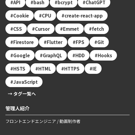
API
bash
bcrypt
ChatGPT
Cookie
CPU
create-react-app
CSS
Cursor
Emmet
fetch
Firestore
Flutter
FPS
Git
Google
GraphQL
HDD
Hooks
HSTS
HTML
HTTPS
IE
JavaScript
→ タグ一覧へ
管理人紹介
フロントエンドエンジニア / 動画制作者