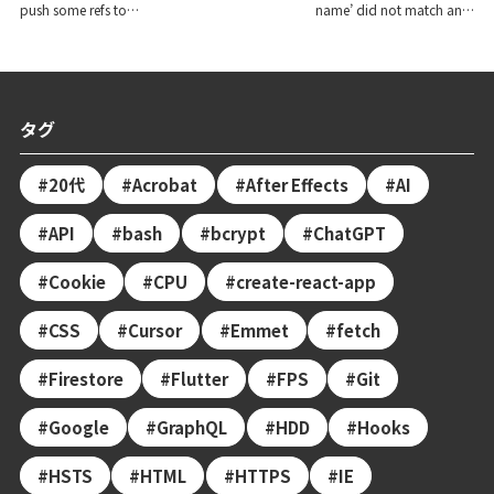
push some refs to
name’ did not match any
‘repository-url’の解決方法
file(s) known to gitの解決
方法 >>
タグ
20代
Acrobat
After Effects
AI
API
bash
bcrypt
ChatGPT
Cookie
CPU
create-react-app
CSS
Cursor
Emmet
fetch
Firestore
Flutter
FPS
Git
Google
GraphQL
HDD
Hooks
HSTS
HTML
HTTPS
IE