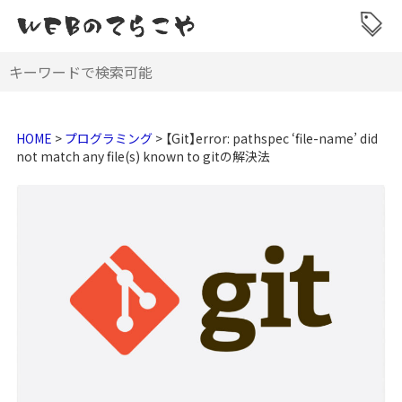
HOME
>
プログラミング
>
【Git】error: pathspec ‘file-name’ did
not match any file(s) known to gitの解決法