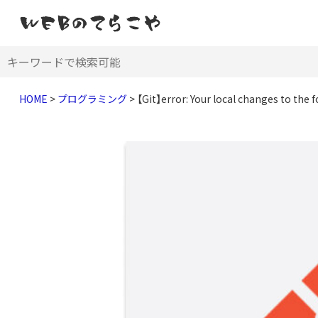
HOME
>
プログラミング
>
【Git】error: Your local changes to th