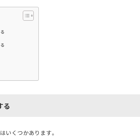
する
する
する
はいくつかあります。