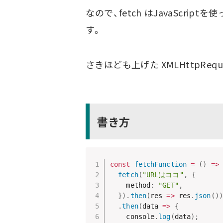
なので、fetch はJavaScr
す。
さきほども上げた XMLHttpRe
書き方
const
fetchFunction
=
(
)
=>
fetch
(
"URLはココ"
,
{
    method
:
"GET"
,
}
)
.
then
(
res
=>
 res
.
json
(
)
)
.
then
(
data
=>
{
    console
.
log
(
data
)
;