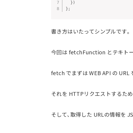
}
)
}
;
書き方はいたってシンプルです。
今回は fetchFunction 
fetch でまずは WEB API の U
それを HTTPリクエストするため
そして、取得した URLの情報を J