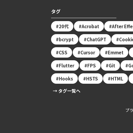
タグ
20代
Acrobat
After Eff
bcrypt
ChatGPT
Cooki
CSS
Cursor
Emmet
Flutter
FPS
Git
G
Hooks
HSTS
HTML
→ タグ一覧へ
プ