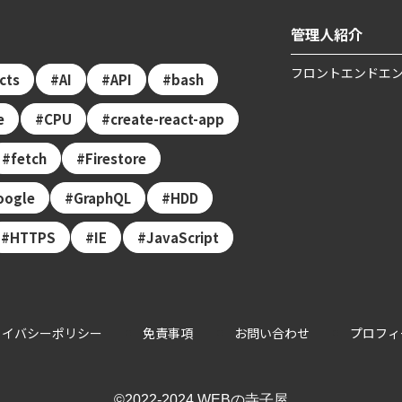
管理人紹介
フロントエンドエン
ects
AI
API
bash
e
CPU
create-react-app
fetch
Firestore
oogle
GraphQL
HDD
HTTPS
IE
JavaScript
ライバシーポリシー
免責事項
お問い合わせ
プロフィ
©2022-2024 WEBの寺子屋