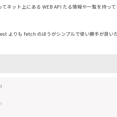
iptを使ってネット上にある WEB API たる情報や一覧
quest よりも fetch のほうがシンプルで使い勝手が
{
;