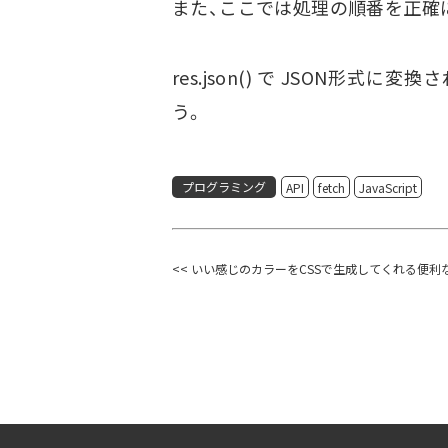
また、ここでは処理の順番を正確に
res.json() で JSON形式
う。
プログラミング
API
fetch
JavaScript
<< いい感じのカラーをCSSで生成してくれる便利