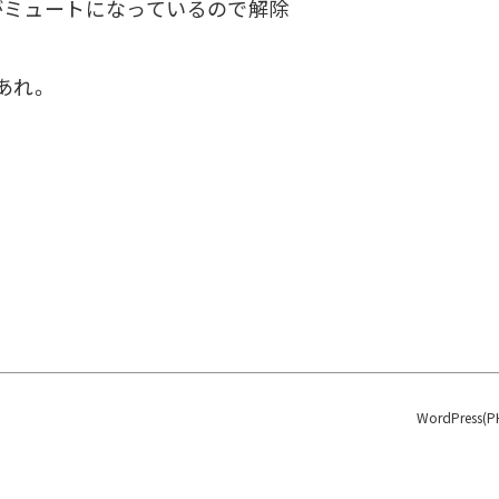
beがミュートになっているので解除
あれ。
WordPres