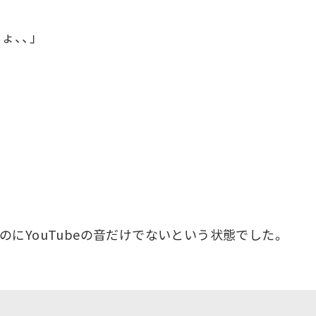
ょ、、」
にYouTubeの音だけでないという状態でした。