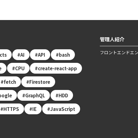
管理人紹介
フロントエンドエン
ects
AI
API
bash
e
CPU
create-react-app
fetch
Firestore
oogle
GraphQL
HDD
HTTPS
IE
JavaScript