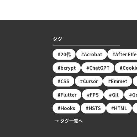
タグ
20代
Acrobat
After Eff
bcrypt
ChatGPT
Cooki
CSS
Cursor
Emmet
Flutter
FPS
Git
G
Hooks
HSTS
HTML
→ タグ一覧へ