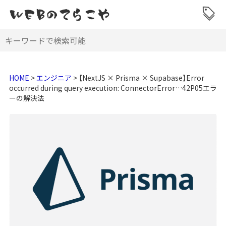
HOME
>
エンジニア
>
【NextJS × Prisma × Supabase】Error
occurred during query execution: ConnectorError…42P05エラ
ーの解決法