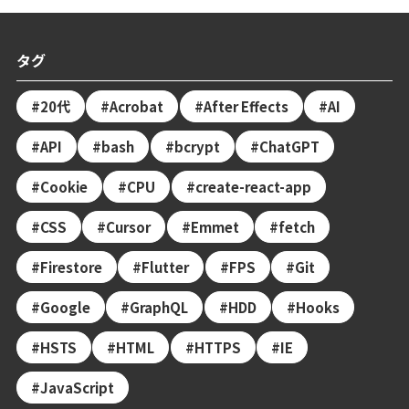
タグ
20代
Acrobat
After Effects
AI
API
bash
bcrypt
ChatGPT
Cookie
CPU
create-react-app
CSS
Cursor
Emmet
fetch
Firestore
Flutter
FPS
Git
Google
GraphQL
HDD
Hooks
HSTS
HTML
HTTPS
IE
JavaScript