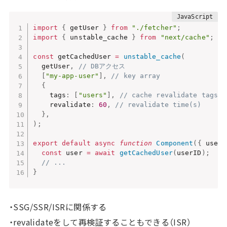
import
{
 getUser 
}
from
"./fetcher"
;
import
{
 unstable_cache 
}
from
"next/cache"
;
const
 getCachedUser 
=
unstable_cache
(
  getUser
,
// DBアクセス
[
"my-app-user"
]
,
// key array
{
    tags
:
[
"users"
]
,
// cache revalidate tags
    revalidate
:
60
,
// revalidate time(s)
}
,
)
;
export
default
async
function
Component
(
{
 userI
const
 user 
=
await
getCachedUser
(
userID
)
;
// ...
}
・SSG/SSR/ISRに関係する
・revalidateをして再検証することもできる（ISR）