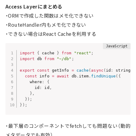
Access Layerにまとめる
・ORMで作成した関数はメモ化できない
・RouteHandler内もメモ化できない
・できない場合はReact Cacheを利用する
import
{
 cache 
}
from
"react"
;
import
 db 
from
"~/db"
;
export
const
 getInfo 
=
cache
(
async
(
id
:
 string
)
const
 info 
=
await
 db
.
item
.
findUnique
(
{
    where
:
{
      id
:
 id
,
}
,
}
)
;
}
)
;
・最下層のコンポーネントでfetchしても問題ない（動的
メタデータでも有効）