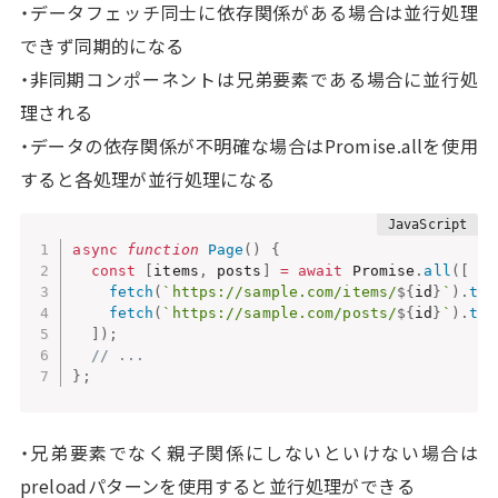
・データフェッチ同士に依存関係がある場合は並行処理
できず同期的になる
・非同期コンポーネントは兄弟要素である場合に並行処
理される
・データの依存関係が不明確な場合はPromise.allを使用
すると各処理が並行処理になる
async
function
Page
(
)
{
const
[
items
,
 posts
]
=
await
 Promise
.
all
(
[
fetch
(
`https://sample.com/items/
${
id
}
`
)
.
the
fetch
(
`https://sample.com/posts/
${
id
}
`
)
.
the
]
)
;
// ...
}
;
・兄弟要素でなく親子関係にしないといけない場合は
preloadパターンを使用すると並行処理ができる