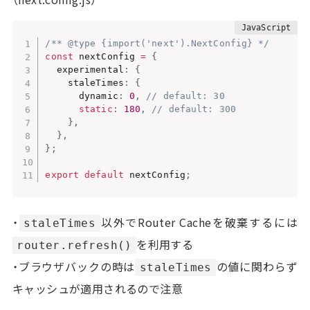
/** @type {import('next').NextConfig} */
const
 nextConfig 
=
{
  experimental
:
{
    staleTimes
:
{
      dynamic
:
0
,
// default: 30
static
:
180
,
// default: 300
}
,
}
,
}
;
export
default
 nextConfig
;
・
以外でRouter Cacheを破棄するには
staleTimes
を利用する
router.refresh()
・ブラウザバックの時は
の値に関わらず
staleTimes
キャッシュが適用されるので注意