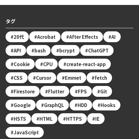
タグ
20代
Acrobat
After Effects
AI
API
bash
bcrypt
ChatGPT
Cookie
CPU
create-react-app
CSS
Cursor
Emmet
fetch
Firestore
Flutter
FPS
Git
Google
GraphQL
HDD
Hooks
HSTS
HTML
HTTPS
IE
JavaScript