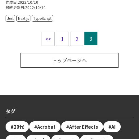
作成日:2022/10/10
最終更新日:2022/10/10
Jest
Next.js
TypeScript
投
3
<<
1
2
稿
の
トップページへ
ペ
ー
ジ
送
り
タグ
20代
Acrobat
After Effects
AI