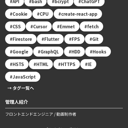
API
bash
bcrypt
ChatGPT
Cookie
CPU
create-react-app
CSS
Cursor
Emmet
fetch
Firestore
Flutter
FPS
Git
Google
GraphQL
HDD
Hooks
HSTS
HTML
HTTPS
IE
JavaScript
→ タグ一覧へ
管理人紹介
フロントエンドエンジニア / 動画制作者