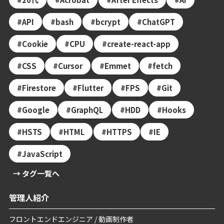
API
bash
bcrypt
ChatGPT
Cookie
CPU
create-react-app
CSS
Cursor
Emmet
fetch
Firestore
Flutter
FPS
Git
Google
GraphQL
HDD
Hooks
HSTS
HTML
HTTPS
IE
JavaScript
→ タグ一覧へ
管理人紹介
フロントエンドエンジニア / 動画制作者