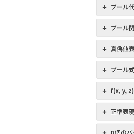
ブール
ブール
真偽値
ブール式
f(x, y
正準表
n個の