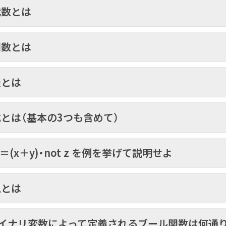
代数とは
関数とは
表とは
とは（基本の3つも含めて）
, z)＝(x＋y)・not z を例を挙げて説明せよ
現とは
バイナリ変数によって定義されるブール関数は何通