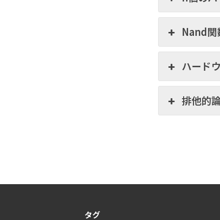
Nand
ハード
排他的
タグ