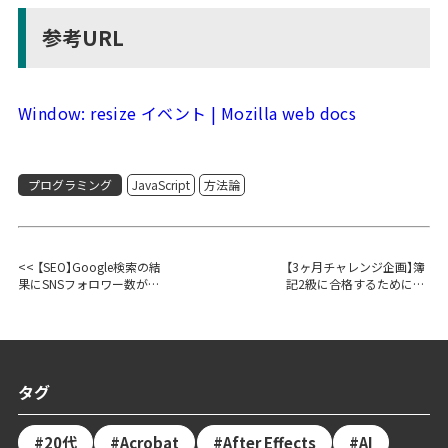
参考URL
Window: resize イベント | Mozilla web docs
プログラミング
JavaScript
方法論
<< 【SEO】Google検索の結
【3ヶ月チャレンジ企画】簿
果にSNSフォロワー数が表
記2級に合格するためにや
示されるように
ったこと >>
タグ
20代
Acrobat
After Effects
AI