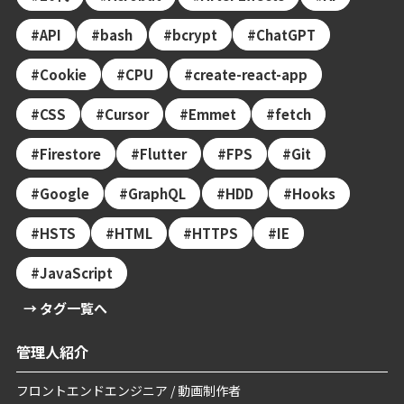
API
bash
bcrypt
ChatGPT
Cookie
CPU
create-react-app
CSS
Cursor
Emmet
fetch
Firestore
Flutter
FPS
Git
Google
GraphQL
HDD
Hooks
HSTS
HTML
HTTPS
IE
JavaScript
→ タグ一覧へ
管理人紹介
フロントエンドエンジニア / 動画制作者