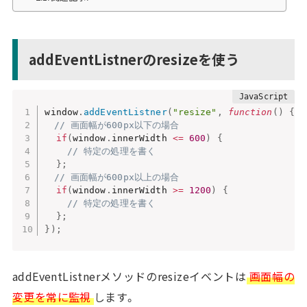
addEventListnerのresizeを使う
window
.
addEventListner
(
"resize"
,
function
(
)
{
// 画面幅が600px以下の場合
if
(
window
.
innerWidth 
<=
600
)
{
// 特定の処理を書く
}
;
// 画面幅が600px以上の場合
if
(
window
.
innerWidth 
>=
1200
)
{
// 特定の処理を書く
}
;
}
)
;
addEventListnerメソッドのresizeイベントは
画面幅の
変更を常に監視
します。