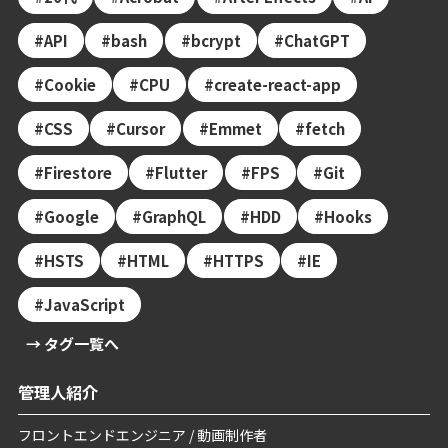
API
bash
bcrypt
ChatGPT
Cookie
CPU
create-react-app
CSS
Cursor
Emmet
fetch
Firestore
Flutter
FPS
Git
Google
GraphQL
HDD
Hooks
HSTS
HTML
HTTPS
IE
JavaScript
→ タグ一覧へ
管理人紹介
フロントエンドエンジニア / 動画制作者