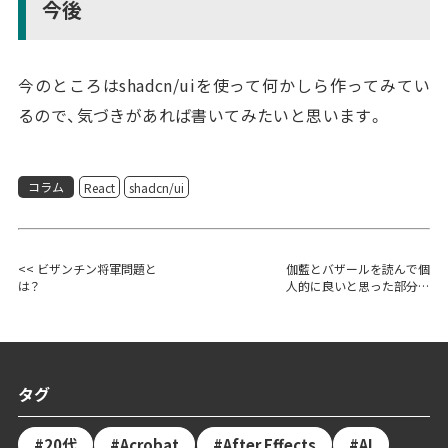
今後
今のところはshadcn/uiを使って何かしら作ってみてい
るので、気づきがあれば書いてみたいと思います。
コラム
React
shadcn/ui
<< ビザンチン将軍問題と
伽藍とバザールを読んで個
は？
人的に良いと思った部分を
まとめた >>
タグ
20代
Acrobat
After Effects
AI